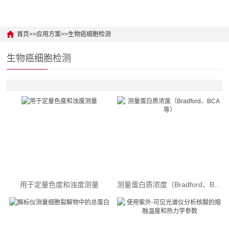
Python 二次开发样例
光源 / 激光器
原料药入库检测
Android二次开发样例
水质分析检测仪
原料药反应过程监控
首页
>>
应用方案
>>
生物癌细胞检测
全自动膜厚测量仪
公安与毒品检测
生物癌细胞检测
测量附件
地物光谱
紫外分光光度计
珠宝鉴别检测
皮肤质量检测
农作物检测
生物癌细胞检测
用于定量色度和浊度测量
测量蛋白质浓度（Bradford、BCA 等）
新材料检测
食品违法添加检测