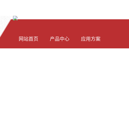
网站首页
产品中心
应用方案
全自动清洁度检测仪
PC 光谱仪软件
透反射应用
全自动透反射检测仪
二次开发包下载
荧光测量
新闻资讯
软件下载
关于我们
WIN32-C语言二次开发样例
工业在线检测设备
LED测量
WIN32-C#语言二次开发
拉曼光谱仪
超微量紫外分光光度计
树莓派Linux二次开发样例
光谱仪
拉曼原理
[中文]
[ENG]
自动二维分光测色仪
QT 二次开发样例
激光器稳定性检测
紫外吸收浓度检测仪
Java 二次开发样例
环保水质烟气检测